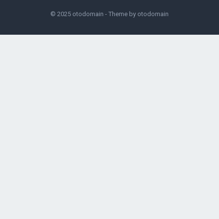
© 2025
otodomain
- Theme by
otodomain