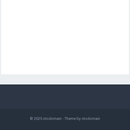
© 2025
otodomain
- Theme by
otodomain