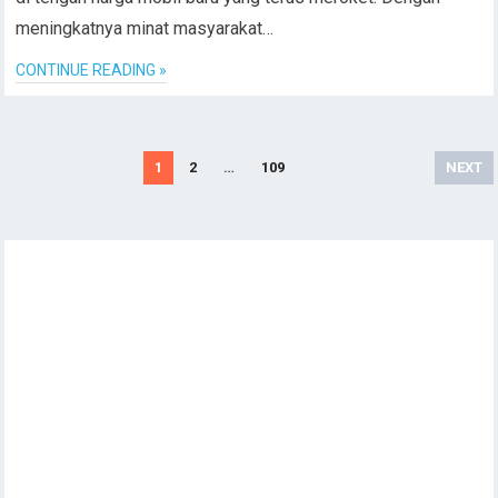
meningkatnya minat masyarakat…
CONTINUE READING »
Posts
1
2
…
109
NEXT
pagination