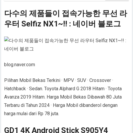
다수의 제품들이 접속가능한 무선 라
우터 Selfiz NX1~!! : 네이버 블로그
blog.naver.com
Pilihan Mobil Bekas Terkini · MPV · SUV · Crossover ·
Hatchback · Sedan. Toyota Alphard G 2018 Hitam · Toyota
Avanza 2019 Hitam. Harga Mobil Bekas Dibawah 80 Juta
Terbaru di Tahun 2024 · Harga Mobil dibanderol dengan
harga mulai dari Rp 78 juta.
GD1 4K Android Stick S905Y4