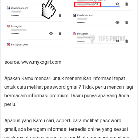
source: www.myxxgirl.com
Apakah Kamu mencari untuk menemukan informasi tepat
untuk cara melihat password gmail? Tidak perlu mencari lagi
bermacam informasi premium. Disini punya apa yang Anda
perlu.
Apapun yang Kamu cari, seperti cara melihat password
gmail, ada beragam informasi tersedia online yang sesuai
untuk minat semua orang. cara melihat password gmail ide