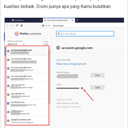
kualitas terbaik. Disini punya apa yang Kamu butuhkan.