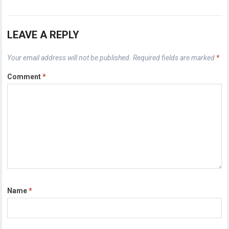
LEAVE A REPLY
Your email address will not be published.
Required fields are marked
*
Comment
*
Name
*