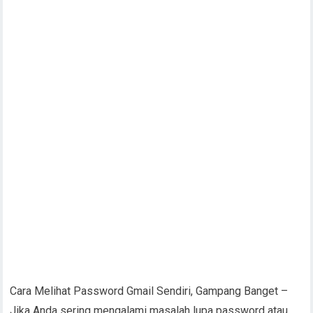
Cara Melihat Password Gmail Sendiri, Gampang Banget –
Jika Anda sering mengalami masalah lupa password atau