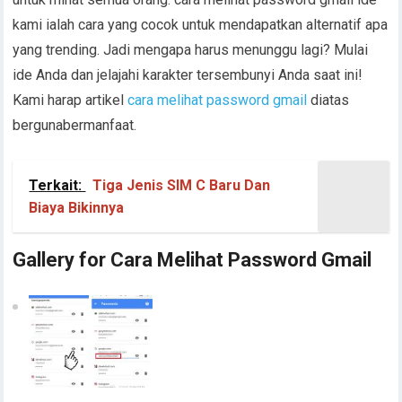
kami ialah cara yang cocok untuk mendapatkan alternatif apa
yang trending. Jadi mengapa harus menunggu lagi? Mulai
ide Anda dan jelajahi karakter tersembunyi Anda saat ini!
Kami harap artikel
cara melihat password gmail
diatas
bergunabermanfaat.
Terkait:
Tiga Jenis SIM C Baru Dan
Biaya Bikinnya
Gallery for Cara Melihat Password Gmail