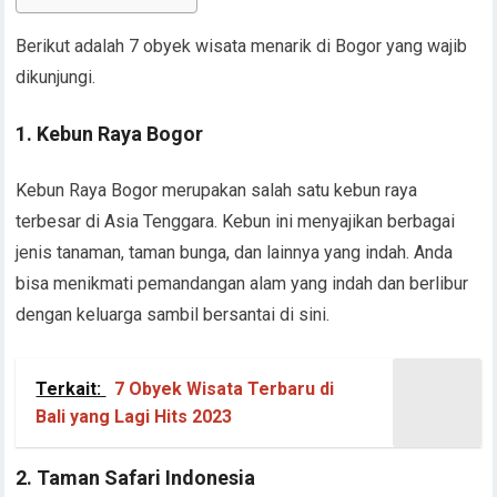
Berikut adalah 7 obyek wisata menarik di Bogor yang wajib
dikunjungi.
1. Kebun Raya Bogor
Kebun Raya Bogor merupakan salah satu kebun raya
terbesar di Asia Tenggara. Kebun ini menyajikan berbagai
jenis tanaman, taman bunga, dan lainnya yang indah. Anda
bisa menikmati pemandangan alam yang indah dan berlibur
dengan keluarga sambil bersantai di sini.
Terkait:
7 Obyek Wisata Terbaru di
Bali yang Lagi Hits 2023
2. Taman Safari Indonesia