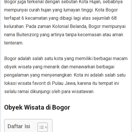
Bogor juga terkenal dengan sebutan Kota Hujan, sebabnya
mempunyai curah hujan yang lumayan tinggi. Kota Bogor
terfapat 6 kecamatan yang dibagi lagi atas sejumlah 68
kelurahan. Pada zaman Kolonial Belanda, Bogor mempunyai
nama Buitenzorg yang artinya tanpa kecemasan atau aman
tenteram.
Bogor adalah salah satu kota yang memiliki berbagai macam
obyek wisata yang menarik dan menawarkan berbagai
pengalaman yang menyenangkan. Kota ini adalah salah satu
lokasi wisata favorit di Pulau Jawa, karena itu tempat ini
selalu ramai dikunjungi oleh para wisatawan.
Obyek Wisata di Bogor
Daftar Isi