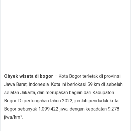
Obyek wisata di bogor
– Kota Bogor terletak di provinsi
Jawa Barat, Indonesia. Kota ini berlokasi 59 km di sebelah
selatan Jakarta, dan merupakan bagian dari Kabupaten
Bogor. Di pertengahan tahun 2022, jumlah penduduk kota
Bogor sebanyak 1.099.422 jiwa, dengan kepadatan 9.278
jiwa/km².