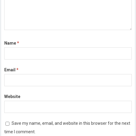
Name
*
Email
*
Website
Save my name, email, and website in this browser for the next
time I comment.