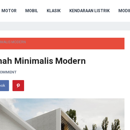
MOTOR
MOBIL
KLASIK
KENDARAAN LISTRIK
MODIF
NIMALIS MODERN
mah Minimalis Modern
 COMMENT
ook