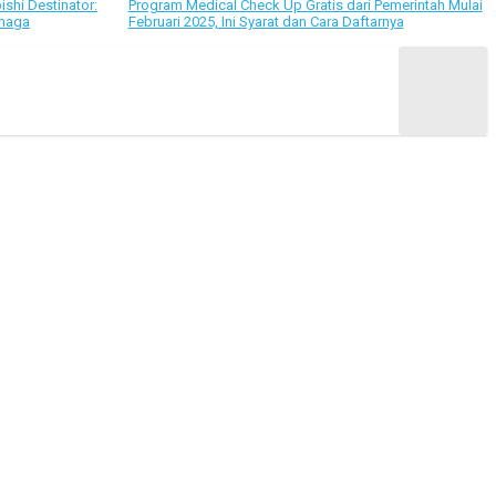
ishi Destinator:
Program Medical Check Up Gratis dari Pemerintah Mulai
enaga
Februari 2025, Ini Syarat dan Cara Daftarnya