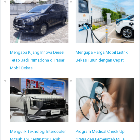
Mengapa Kijang Innova Diesel
Mengapa Harga Mobil Listrik
Tetap Jadi Primadona di Pasar
Bekas Turun dengan Cepat
Mobil Bekas
Mengulik Teknologi Intercooler
Program Medical Check Up
Mitsubishi Destinator: Lebih
Gratis dari Pemerintah Mulai