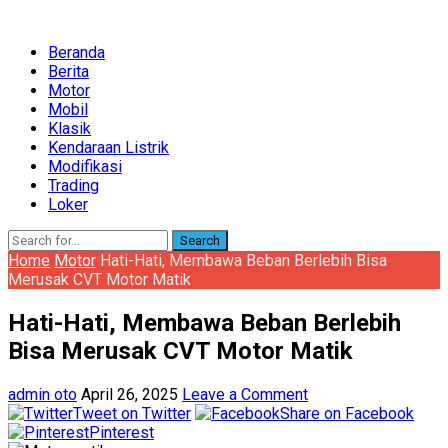
Beranda
Berita
Motor
Mobil
Klasik
Kendaraan Listrik
Modifikasi
Trading
Loker
Search
Home
Motor
Hati-Hati, Membawa Beban Berlebih Bisa
Merusak CVT Motor Matik
Hati-Hati, Membawa Beban Berlebih
Bisa Merusak CVT Motor Matik
admin oto
April 26, 2025
Leave a Comment
Tweet on Twitter
Share on Facebook
Pinterest