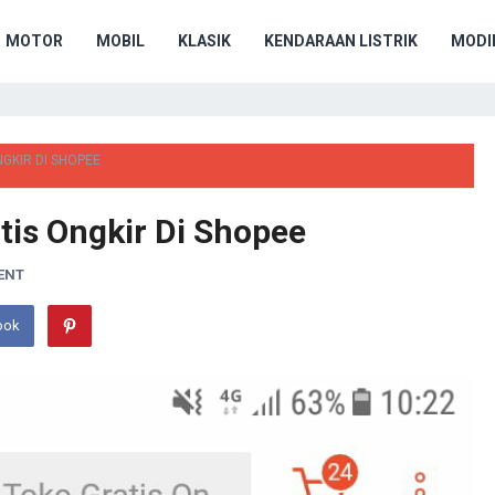
MOTOR
MOBIL
KLASIK
KENDARAAN LISTRIK
MODIF
GKIR DI SHOPEE
is Ongkir Di Shopee
ENT
ook