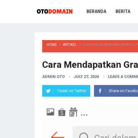
BERANDA
BERITA
HOME
ARTIKEL
CARA MENDAPATKAN GRATIS ON
Cara Mendapatkan Grat
ADMIN OTO
JULY 27, 2024
LEAVE A COMM
Tweet on Twitter
Share on Faceb