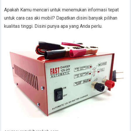
Apakah Kamu mencari untuk menemukan informasi tepat
untuk cara cas aki mobil? Dapatkan disini banyak pilihan
kualitas tinggi. Disini punya apa yang Anda perlu.