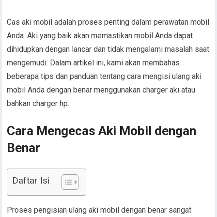
Cas aki mobil adalah proses penting dalam perawatan mobil
Anda. Aki yang baik akan memastikan mobil Anda dapat
dihidupkan dengan lancar dan tidak mengalami masalah saat
mengemudi. Dalam artikel ini, kami akan membahas
beberapa tips dan panduan tentang cara mengisi ulang aki
mobil Anda dengan benar menggunakan charger aki atau
bahkan charger hp.
Cara Mengecas Aki Mobil dengan
Benar
Daftar Isi
Proses pengisian ulang aki mobil dengan benar sangat