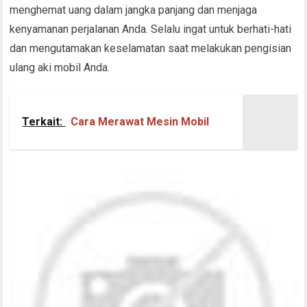
menghemat uang dalam jangka panjang dan menjaga
kenyamanan perjalanan Anda. Selalu ingat untuk berhati-hati
dan mengutamakan keselamatan saat melakukan pengisian
ulang aki mobil Anda.
Terkait:
Cara Merawat Mesin Mobil