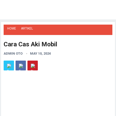
HOME
ARTIKEL
Cara Cas Aki Mobil
ADMIN OTO
MAY 10, 2024