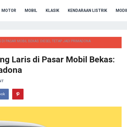
MOTOR
MOBIL
KLASIK
KENDARAAN LISTRIK
MODIF
S DI PASAR MOBIL BEKAS: DIESEL TETAP JADI PRIMADONA
ng Laris di Pasar Mobil Bekas:
madona
NT
ook