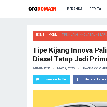
BERANDA
BERITA
HOME
MOBIL
TIPE KIJANG INNOVA PALING LARI
Tipe Kijang Innova Pali
Diesel Tetap Jadi Pri
ADMIN OTO
MAY 2, 2025
LEAVE A COMME
Tweet on Twitter
Share on Faceb