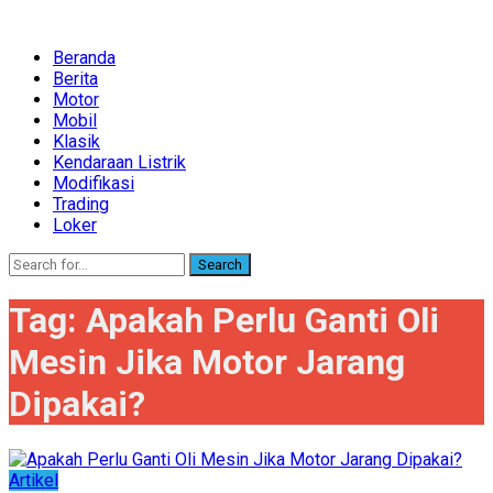
Beranda
Berita
Motor
Mobil
Klasik
Kendaraan Listrik
Modifikasi
Trading
Loker
Search
Tag:
Apakah Perlu Ganti Oli
Mesin Jika Motor Jarang
Dipakai?
Artikel