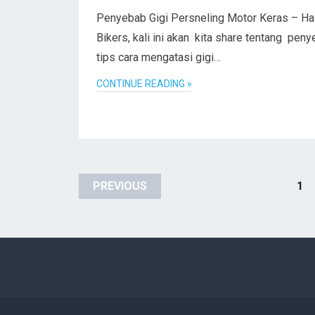
Penyebab Gigi Persneling Motor Keras – Ha
Bikers, kali ini akan kita share tentang pen
tips cara mengatasi gigi…
CONTINUE READING »
Posts
PREVIOUS
1
pagination