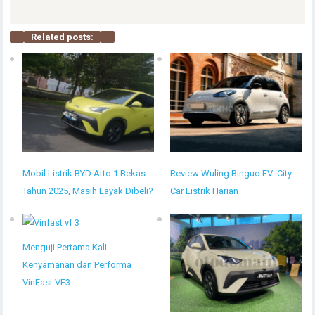
Related posts:
Mobil Listrik BYD Atto 1 Bekas
Review Wuling Binguo EV: City
Tahun 2025, Masih Layak Dibeli?
Car Listrik Harian
Menguji Pertama Kali
Kenyamanan dan Performa
VinFast VF3