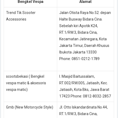
Bengkel Vespa
Alamat
Trend Tik Scooter
Jalan Otista Raya No.52. depan
Accessories
Halte Busway Bidara Cina.
Sebelah kiri Apotik K24,
RT.1/RW.3, Bidara Cina,
Kecamatan Jatinegara, Kota
Jakarta Timur, Daerah Khusus
Ibukota Jakarta 13330
Phone: 0851-0212-1789
scootsbekasi ( Bengkel
l. Masjid Baitussalam,
vespa matic & aksesoris
RT.002/RW.005, Jatiasih, Kec.
vespa matic)
Jatiasih, Kota Bks, Jawa Barat
17423 Phone: 0812-8032-2857
Gmb (New Motorcycle Style)
Jl. Otto Iskandardinata No.44,
RT.1/RW.3, Bidara Cina,