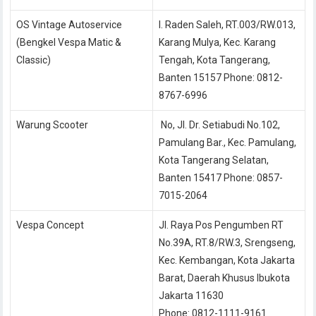
OS Vintage Autoservice
l. Raden Saleh, RT.003/RW.013,
(Bengkel Vespa Matic &
Karang Mulya, Kec. Karang
Classic)
Tengah, Kota Tangerang,
Banten 15157 Phone: 0812-
8767-6996
Warung Scooter
No, Jl. Dr. Setiabudi No.102,
Pamulang Bar., Kec. Pamulang,
Kota Tangerang Selatan,
Banten 15417 Phone: 0857-
7015-2064
Vespa Concept
Jl. Raya Pos Pengumben RT
No.39A, RT.8/RW.3, Srengseng,
Kec. Kembangan, Kota Jakarta
Barat, Daerah Khusus Ibukota
Jakarta 11630
Phone: 0812-1111-9161