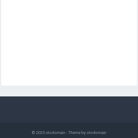
© 2025
otodomain
- Theme by
otodomain