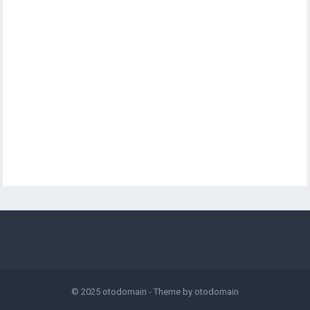
© 2025
otodomain
- Theme by
otodomain