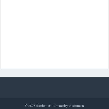
© 2025
otodomain
- Theme by
otodomain