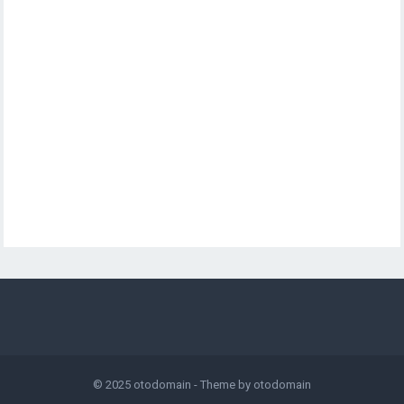
© 2025
otodomain
- Theme by
otodomain