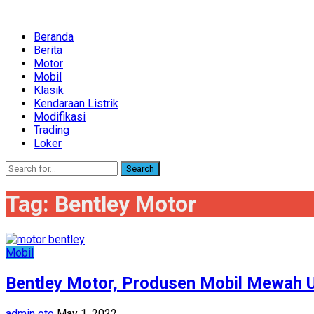
Beranda
Berita
Motor
Mobil
Klasik
Kendaraan Listrik
Modifikasi
Trading
Loker
Search
Tag:
Bentley Motor
Mobil
Bentley Motor, Produsen Mobil Mewah U
admin oto
May 1, 2022